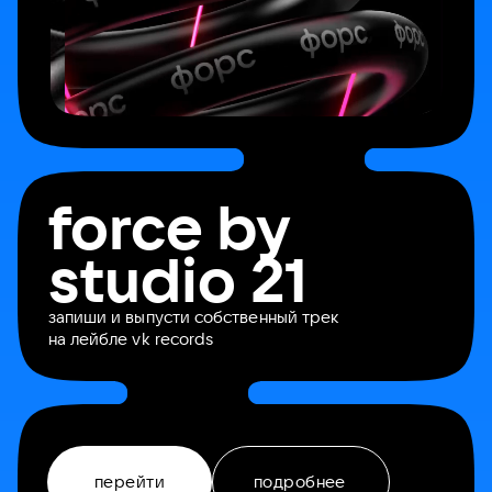
force by
studio 21
запиши и выпусти собственный трек
на лейбле vk records
перейти
подробнее