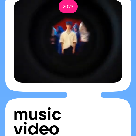
2023
music
video